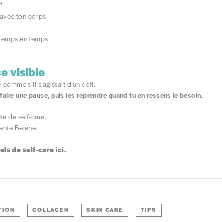
e
 avec ton corps
 temps en temps.
ce visible
 comme s’il s’agissait d’un défi.
 faire une pause, puis les reprendre quand tu en ressens le besoin.
e de self-care.
sente Belène.
ls de self-care ici.
TION
COLLAGEN
SKIN CARE
TIPS