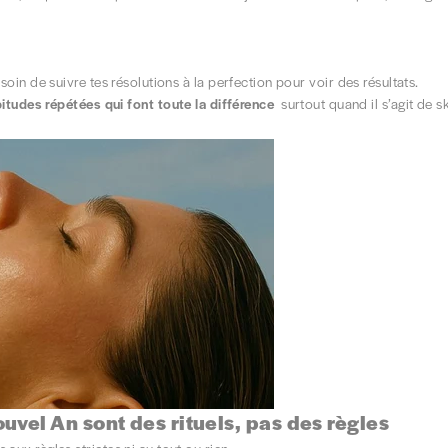
soin de suivre tes résolutions à la perfection pour voir des résultats.
bitudes répétées qui font toute la différence
surtout quand il s’agit de sk
uvel An sont des rituels, pas des règles