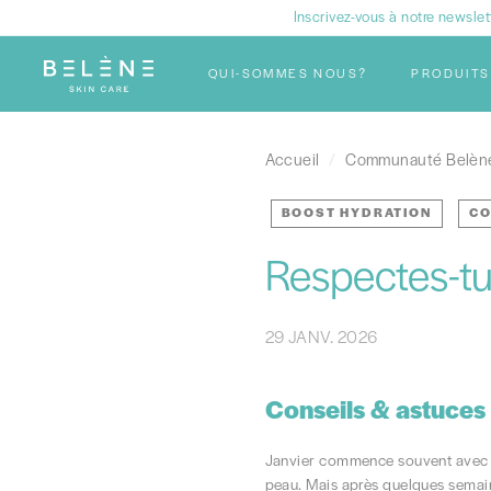
Passer
Inscrivez-vous à notre newslet
au
B
contenu
QUI-SOMMES NOUS?
PRODUITS
e
l
è
Accueil
/
Communauté Belèn
n
e
BOOST HYDRATION
CO
Respectes-tu
29 JANV. 2026
Conseils & astuces 
Janvier commence souvent avec les
peau. Mais après quelques semain