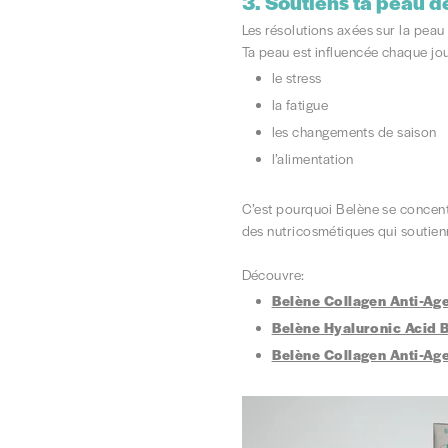
3.
Soutiens ta peau de
Les résolutions axées sur la peau 
Ta peau est influencée chaque jou
le stress
la fatigue
les changements de saison
l’alimentation
C’est pourquoi Belène se concent
des nutricosmétiques qui soutienn
Découvre:
Belène Collagen Anti-Ag
Belène Hyaluronic Acid B
Belène Collagen Anti-Ag