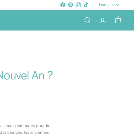
Langue
Facebook
Pinterest
Instagram
TikTok
Français
RECHERCHER
COMPTE
PANIER
 Nouvel An ?
eilleures habitudes pour la
das chargés, les anciennes