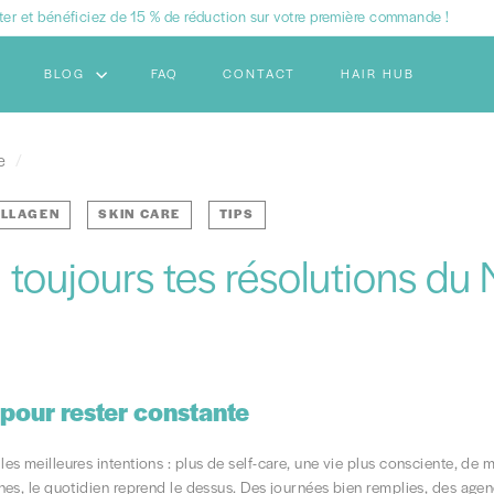
ter et bénéficiez de 15 % de réduction sur votre première commande !
Diaporama
BLOG
FAQ
CONTACT
HAIR HUB
Pause
e
/
LLAGEN
SKIN CARE
TIPS
 toujours tes résolutions du
pour rester constante
 meilleures intentions : plus de self-care, une vie plus consciente, de m
es, le quotidien reprend le dessus. Des journées bien remplies, des agen